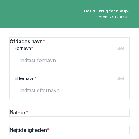
Har du brug for hjælp?
Telefon:
7912 4700
Afdødes navn
*
Fornavn
*
Slet
Efternavn
*
Slet
Datoer
*
Højtideligheden
*