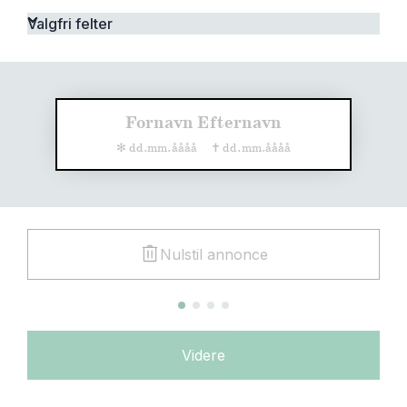
Valgfri felter
Indsæt ikon
Fornavn Efternavn
✻ dd.mm.åååå
✝ dd.mm.åååå
Nulstil annonce
Tekstforslag
Videre